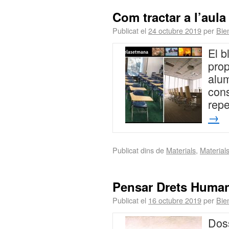
Com tractar a l’aula
Publicat el
24 octubre 2019
per
Bie
El b
prop
alu
cons
rep
→
Publicat dins de
Materials
,
Material
Pensar Drets Huma
Publicat el
16 octubre 2019
per
Bie
Doss