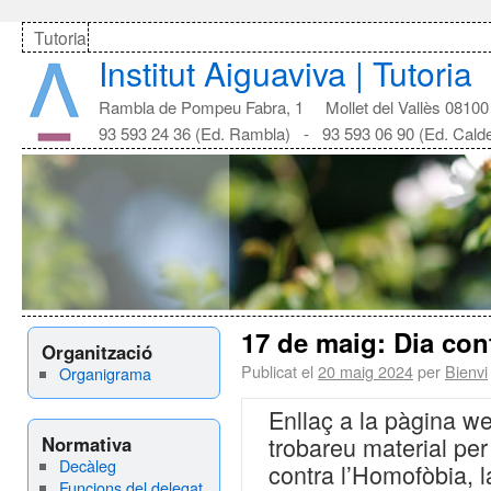
Tutoria
Institut Aiguaviva | Tutoria
Rambla de Pompeu Fabra, 1 Mollet del Vallès 08100
93 593 24 36 (Ed. Rambla) - 93 593 06 90 (Ed. Cald
17 de maig: Dia cont
Organització
Publicat el
20 maig 2024
per
Bienvi
Organigrama
Enllaç a la pàgina we
trobareu material per 
Normativa
Decàleg
contra l’Homofòbia, l
Funcions del delegat