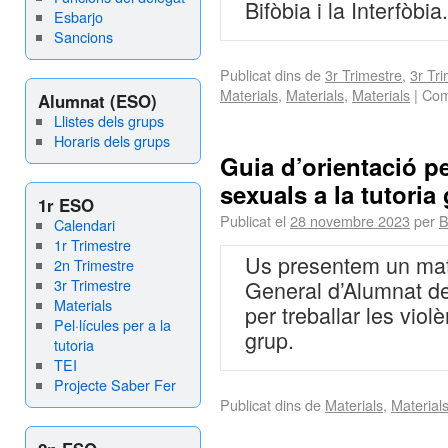
Bifòbia i la Interfòbia.
Esbarjo
Sancions
Publicat dins de
3r Trimestre
,
3r Tr
Materials
,
Materials
,
Materials
|
Com
Alumnat (ESO)
Llistes dels grups
Horaris dels grups
Guia d’orientació pe
sexuals a la tutoria
1r ESO
Publicat el
28 novembre 2023
per
B
Calendari
1r Trimestre
Us presentem un mate
2n Trimestre
3r Trimestre
General d’Alumnat d
Materials
per treballar les viol
Pel·lícules per a la
grup.
tutoria
TEI
Projecte Saber Fer
Publicat dins de
Materials
,
Material