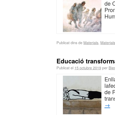
de C
Prom
Hum
Publicat dins de
Materials
,
Material
Educació transform
Publicat el
15 octubre 2019
per
Bie
Enll
lafe
de 
tra
→