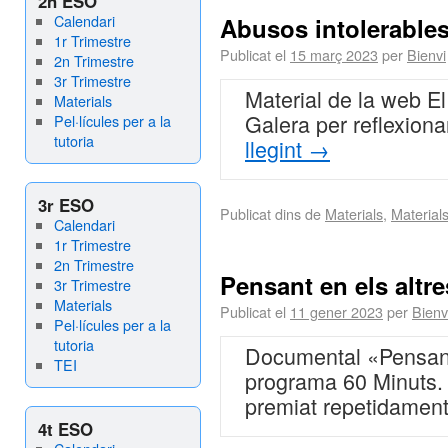
2n ESO
Calendari
Abusos intolerable
1r Trimestre
Publicat el
15 març 2023
per
Bienvi
2n Trimestre
3r Trimestre
Material de la web El
Materials
Galera per reflexion
Pel·lícules per a la
tutoria
llegint
→
3r ESO
Publicat dins de
Materials
,
Material
Calendari
1r Trimestre
2n Trimestre
Pensant en els altre
3r Trimestre
Materials
Publicat el
11 gener 2023
per
Bienv
Pel·lícules per a la
tutoria
Documental «Pensant
TEI
programa 60 Minuts. 
premiat repetidamen
4t ESO