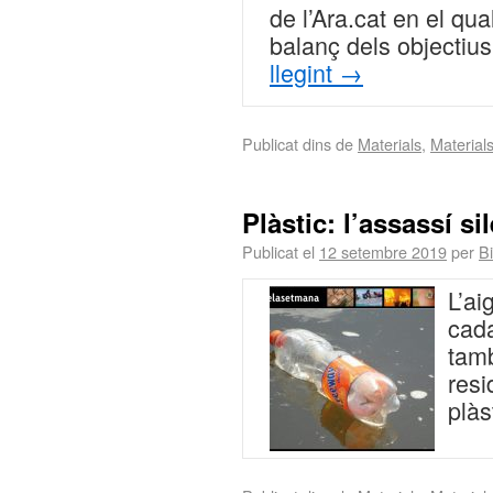
de l’Ara.cat en el qu
balanç dels objectiu
llegint
→
Publicat dins de
Materials
,
Material
Plàstic: l’assassí si
Publicat el
12 setembre 2019
per
Bi
L’ai
cad
tam
resi
plàs