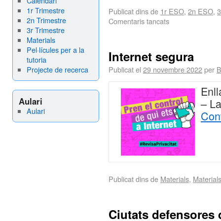
Calendari
1r Trimestre
Publicat dins de
1r ESO
,
2n ESO
,
3
2n Trimestre
Comentaris tancats
3r Trimestre
Materials
Pel·lícules per a la
Internet segura
tutoria
Projecte de recerca
Publicat el
29 novembre 2022
per
B
Enll
Aulari
– La
Aulari
Cont
Publicat dins de
Materials
,
Material
Ciutats defensores