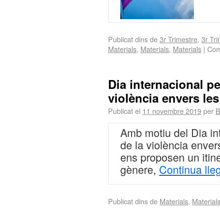
Publicat dins de
3r Trimestre
,
3r Tr
Materials
,
Materials
,
Materials
|
Com
Dia internacional pe
violència envers le
Publicat el
11 novembre 2019
per
B
Amb motiu del Dia int
de la violència env
ens proposen un itine
gènere,
Continua lle
Publicat dins de
Materials
,
Material