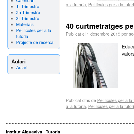
Calendari
a la tutoria
,
Pel·lícules per a la tutor
1r Trimestre
2n Trimestre
3r Trimestre
40 curtmetratges pe
Materials
Pel·lícules per a la
Publicat el
1 desembre 2015
per
se
tutoria
Projecte de recerca
Educa
valor
Aulari
Aulari
Publicat dins de
Pel·lícules per a la 
a la tutoria
,
Pel·lícules per a la tutor
Institut Aiguaviva | Tutoria