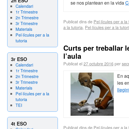
2n ESO
se nos plantean en la vida
C
Calendari
1r Trimestre
2n Trimestre
Publicat dins de
Pel·lícules per a la 
3r Trimestre
a la tutoria
,
Pel·lícules per a la tutor
Materials
Pel·lícules per a la
tutoria
Curts per treballar 
l’aula
3r ESO
Publicat el
27 octubre 2016
per
sec
Calendari
1r Trimestre
En aq
2n Trimestre
3r Trimestre
les e
Materials
llegin
Pel·lícules per a la
tutoria
TEI
4t ESO
Publicat dins de
Pel·lícules per a la 