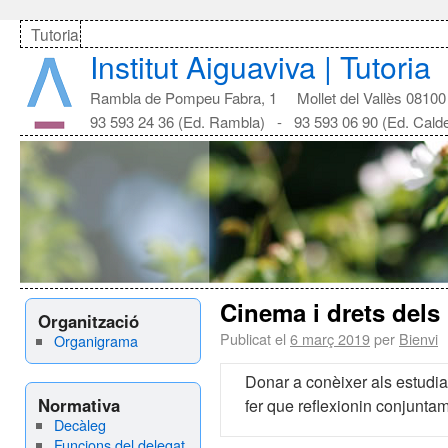
Tutoria
Institut Aiguaviva | Tutoria
Rambla de Pompeu Fabra, 1 Mollet del Vallès 08100
93 593 24 36 (Ed. Rambla) - 93 593 06 90 (Ed. Cald
Cinema i drets dels 
Organització
Publicat el
6 març 2019
per
Bienvi
Organigrama
Donar a conèixer als estudian
Normativa
fer que reflexionin conjunta
Decàleg
Funcions del delegat