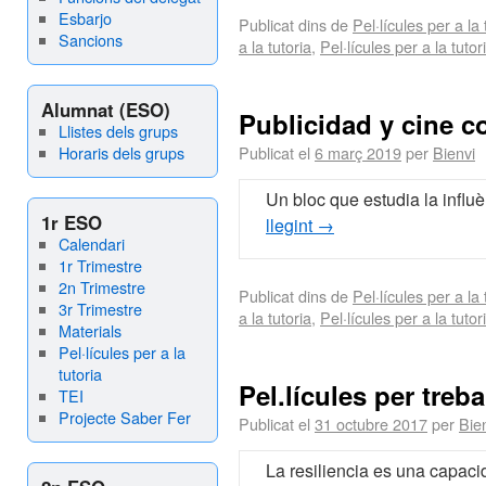
Esbarjo
Publicat dins de
Pel·lícules per a la 
Sancions
a la tutoria
,
Pel·lícules per a la tutor
Alumnat (ESO)
Publicidad y cine c
Llistes dels grups
Horaris dels grups
Publicat el
6 març 2019
per
Bienvi
Un bloc que estudia la influè
1r ESO
llegint
→
Calendari
1r Trimestre
2n Trimestre
Publicat dins de
Pel·lícules per a la 
3r Trimestre
a la tutoria
,
Pel·lícules per a la tutor
Materials
Pel·lícules per a la
tutoria
Pel.lícules per trebal
TEI
Projecte Saber Fer
Publicat el
31 octubre 2017
per
Bie
La resiliencia es una capac